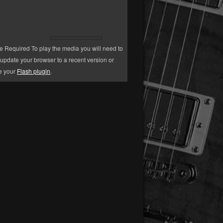
e Required
To play the media you will need to
 update your browser to a recent version or
e your
Flash plugin
.