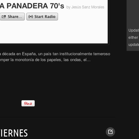
Updat
either
updat
a década en España, un país tan institucionalmente temeroso
romper la monotonía de los papeles, las ondas, el…
VIERNES